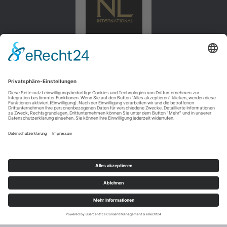
Widerrufsbelehrung
AGB
Impressum
Datenschutzbelehrung
Vertrag widerrufen
2023 © Copyrights Nico Lazaridi