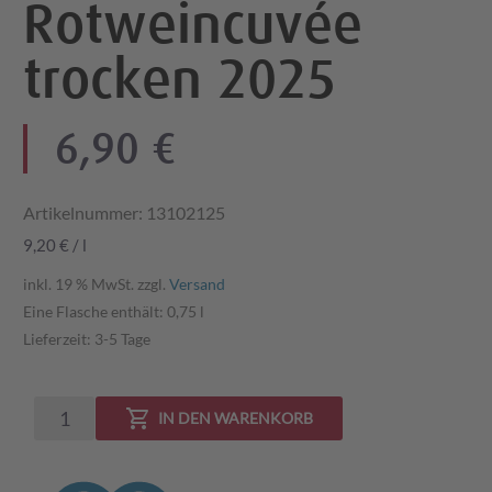
Rotweincuvée
trocken 2025
6,90
€
Artikelnummer:
13102125
9,20
€
/
l
inkl. 19 % MwSt.
zzgl.
Versand
Eine Flasche enthält: 0,75
l
Lieferzeit:
3-5 Tage
Herz
IN DEN WARENKORB
König
Rotweincuvée
trocken