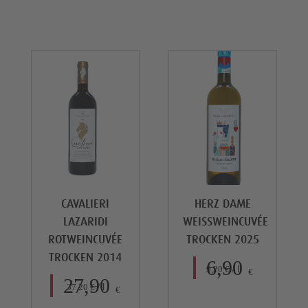
CAVALIERI
HERZ DAME
LAZARIDI
WEISSWEINCUVÉE
ROTWEINCUVÉE
TROCKEN 2025
TROCKEN 2014
6,90
/
l
9,20
€
€
27,90
/
l
37,20
€
€