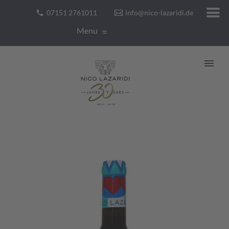
07151 2761011
info@nico-lazaridi.de
Menu
≡