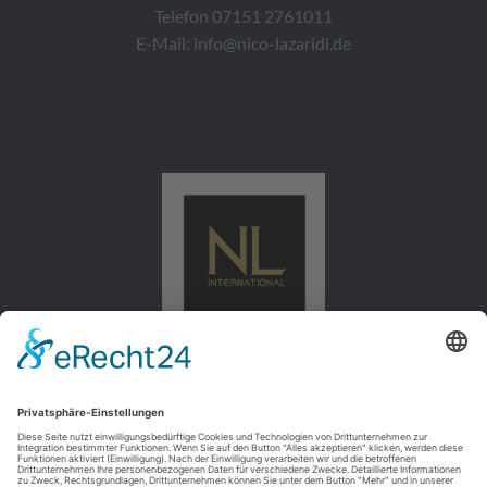
Telefon 07151 2761011
E-Mail:
info@nico-lazaridi.de