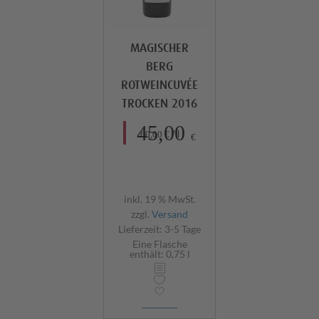
MAGISCHER
BERG
ROTWEINCUVÉE
TROCKEN 2016
45,00
/
l
60,00
€
€
inkl. 19 % MwSt.
zzgl.
Versand
Lieferzeit:
3-5 Tage
Eine Flasche
enthält: 0,75
l