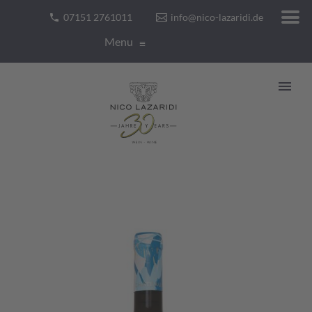
07151 2761011
info@nico-lazaridi.de
Menu
≡